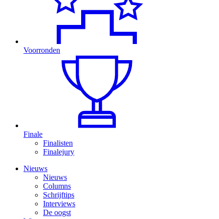
Voorronden
Finale
Finalisten
Finalejury
Nieuws
Nieuws
Columns
Schrijftips
Interviews
De oogst