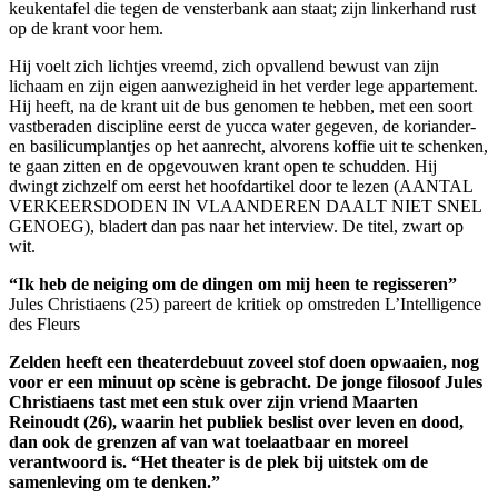
keukentafel die tegen de vensterbank aan staat; zijn linkerhand rust
op de krant voor hem.
Hij voelt zich lichtjes vreemd, zich opvallend bewust van zijn
lichaam en zijn eigen aanwezigheid in het verder lege appartement.
Hij heeft, na de krant uit de bus genomen te hebben, met een soort
vastberaden discipline eerst de yucca water gegeven, de koriander-
en basilicumplantjes op het aanrecht, alvorens koffie uit te schenken,
te gaan zitten en de opgevouwen krant open te schudden. Hij
dwingt zichzelf om eerst het hoofdartikel door te lezen (AANTAL
VERKEERSDODEN IN VLAANDEREN DAALT NIET SNEL
GENOEG), bladert dan pas naar het interview. De titel, zwart op
wit.
“Ik heb de neiging om de dingen om mij heen te regisseren”
Jules Christiaens (25) pareert de kritiek op omstreden L’Intelligence
des Fleurs
Zelden heeft een theaterdebuut zoveel stof doen opwaaien, nog
voor er een minuut op scène is gebracht. De jonge filosoof Jules
Christiaens tast met een stuk over zijn vriend Maarten
Reinoudt (26), waarin het publiek beslist over leven en dood,
dan ook de grenzen af van wat toelaatbaar en moreel
verantwoord is. “Het theater is de plek bij uitstek om de
samenleving om te denken.”