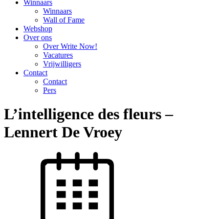
Winnaars
Winnaars
Wall of Fame
Webshop
Over ons
Over Write Now!
Vacatures
Vrijwilligers
Contact
Contact
Pers
L’intelligence des fleurs –
Lennert De Vroey