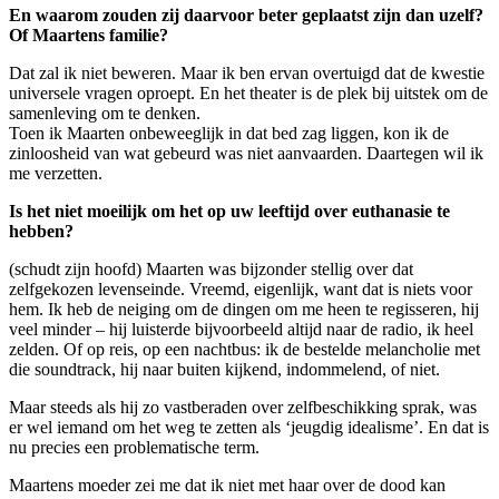
En waarom zouden zij daarvoor beter geplaatst zijn dan uzelf?
Of Maartens familie?
Dat zal ik niet beweren. Maar ik ben ervan overtuigd dat de kwestie
universele vragen oproept. En het theater is de plek bij uitstek om de
samenleving om te denken.
Toen ik Maarten onbeweeglijk in dat bed zag liggen, kon ik de
zinloosheid van wat gebeurd was niet aanvaarden. Daartegen wil ik
me verzetten.
Is het niet moeilijk om het op uw leeftijd over euthanasie te
hebben?
(schudt zijn hoofd) Maarten was bijzonder stellig over dat
zelfgekozen levenseinde. Vreemd, eigenlijk, want dat is niets voor
hem. Ik heb de neiging om de dingen om me heen te regisseren, hij
veel minder – hij luisterde bijvoorbeeld altijd naar de radio, ik heel
zelden. Of op reis, op een nachtbus: ik de bestelde melancholie met
die soundtrack, hij naar buiten kijkend, indommelend, of niet.
Maar steeds als hij zo vastberaden over zelfbeschikking sprak, was
er wel iemand om het weg te zetten als ‘jeugdig idealisme’. En dat is
nu precies een problematische term.
Maartens moeder zei me dat ik niet met haar over de dood kan