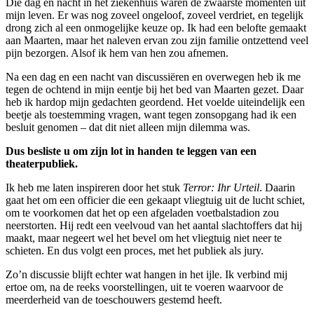
Die dag en nacht in het ziekenhuis waren de zwaarste momenten uit
mijn leven. Er was nog zoveel ongeloof, zoveel verdriet, en tegelijk
drong zich al een onmogelijke keuze op. Ik had een belofte gemaakt
aan Maarten, maar het naleven ervan zou zijn familie ontzettend veel
pijn bezorgen. Alsof ik hem van hen zou afnemen.
Na een dag en een nacht van discussiëren en overwegen heb ik me
tegen de ochtend in mijn eentje bij het bed van Maarten gezet. Daar
heb ik hardop mijn gedachten geordend. Het voelde uiteindelijk een
beetje als toestemming vragen, want tegen zonsopgang had ik een
besluit genomen – dat dit niet alleen mijn dilemma was.
Dus besliste u om zijn lot in handen te leggen van een
theaterpubliek.
Ik heb me laten inspireren door het stuk
Terror: Ihr Urteil
. Daarin
gaat het om een officier die een gekaapt vliegtuig uit de lucht schiet,
om te voorkomen dat het op een afgeladen voetbalstadion zou
neerstorten. Hij redt een veelvoud van het aantal slachtoffers dat hij
maakt, maar negeert wel het bevel om het vliegtuig niet neer te
schieten. En dus volgt een proces, met het publiek als jury.
Zo’n discussie blijft echter wat hangen in het ijle. Ik verbind mij
ertoe om, na de reeks voorstellingen, uit te voeren waarvoor de
meerderheid van de toeschouwers gestemd heeft.