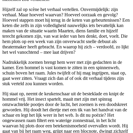
Hijzelf zal op scène het verhaal vertellen. Onvermijdelijk: zijn
verhaal. Maar hoeveel waarvan? Hoeveel oorzaak en gevolg?
Hoeveel stappen moet hij terug in de keten van gebeurtenissen? Een
keten die zelfs in zijn volledigheid nauwelijks iets bevattelijk kan
maken van de situatie waarin Maarten, diens familie en hijzelf
terecht gekomen zijn, van wat ieder van hen denkt, doet, voelt. Die
hem plots op een week van zijn onverwacht snelle debuut als
theatermaker heeft gebracht. En waarop hij zich – verdoofd, zo lijkt
het wel vanochtend – mee laat drijven?
Nadrukkelijk zoemen brengt hem weer met zijn gedachten in de
kamer. Een hommel is vast komen te zitten in een spinnenweb,
schuin boven het raam. Jules twijfelt of hij mag ingrijpen, staat op,
gaat weer zitten. Vraagt zich dan af of ook dit verhaal tijdens zijn
stuk verteld zou kunnen worden.
Hij staat op, neemt de keukenschaar uit de besteklade en knipt de
hommel vrij. Het insect spartelt, maait met zijn met spinrag
omzwachtelde pootjes door de lucht, het zoemen is een doodskreet
geworden. Hij doodt het diertje met een tik van het handvat van de
schaar en legt het lijk weer in het web. Is dit nu poëzie? Het
ongewassen raam filtert een waterige zonnestraal, in het licht
waarvan hij plots door een betekenismoeheid overvallen wordt. Hij
gaat van bij het raam weg, grijpt naar een blocnote, dwingt zichzelf