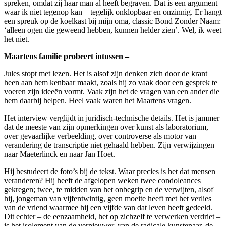
spreken, omdat zij haar man al heeft begraven. Dat is een argument
waar ik niet tegenop kan – tegelijk onklopbaar en onzinnig. Er hangt
een spreuk op de koelkast bij mijn oma, classic Bond Zonder Naam:
‘alleen ogen die geweend hebben, kunnen helder zien’. Wel, ik weet
het niet.
Maartens familie probeert intussen –
Jules stopt met lezen. Het is alsof zijn denken zich door de krant
heen aan hem kenbaar maakt, zoals hij zo vaak door een gesprek te
voeren zijn ideeën vormt. Vaak zijn het de vragen van een ander die
hem daarbij helpen. Heel vaak waren het Maartens vragen.
Het interview verglijdt in juridisch-technische details. Het is jammer
dat de meeste van zijn opmerkingen over kunst als laboratorium,
over gevaarlijke verbeelding, over controverse als motor van
verandering de transcriptie niet gehaald hebben. Zijn verwijzingen
naar Maeterlinck en naar Jan Hoet.
Hij bestudeert de foto’s bij de tekst. Waar precies is het dat mensen
veranderen? Hij heeft de afgelopen weken twee condoleances
gekregen; twee, te midden van het onbegrip en de verwijten, alsof
hij, jongeman van vijfentwintig, geen moeite heeft met het verlies
van de vriend waarmee hij een vijfde van dat leven heeft gedeeld.
Dit echter – de eenzaamheid, het op zichzelf te verwerken verdriet –
is het isolement van de vernieuwer, van de radicale kunstenaar, de