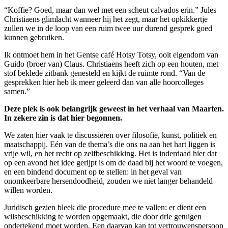
“Koffie? Goed, maar dan wel met een scheut calvados erin.” Jules
Christiaens glimlacht wanneer hij het zegt, maar het opkikkertje
zullen we in de loop van een ruim twee uur durend gesprek goed
kunnen gebruiken.
Ik ontmoet hem in het Gentse café Hotsy Totsy, ooit eigendom van
Guido (broer van) Claus. Christiaens heeft zich op een houten, met
stof beklede zitbank genesteld en kijkt de ruimte rond. “Van de
gesprekken hier heb ik meer geleerd dan van alle hoorcolleges
samen.”
Deze plek is ook belangrijk geweest in het verhaal van Maarten.
In zekere zin is dat hier begonnen.
We zaten hier vaak te discussiëren over filosofie, kunst, politiek en
maatschappij. Eén van de thema’s die ons na aan het hart liggen is
vrije wil, en het recht op zelfbeschikking. Het is inderdaad hier dat
op een avond het idee gerijpt is om de daad bij het woord te voegen,
en een bindend document op te stellen: in het geval van
onomkeerbare hersendoodheid, zouden we niet langer behandeld
willen worden.
Juridisch gezien bleek die procedure mee te vallen: er dient een
wilsbeschikking te worden opgemaakt, die door drie getuigen
ondertekend moet worden. Een daarvan kan tot vertrouwenspersoon