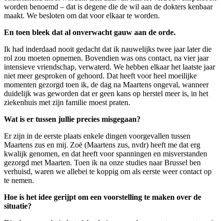
worden benoemd – dat is degene die de wil aan de dokters kenbaar
maakt. We besloten om dat voor elkaar te worden.
En toen bleek dat al onverwacht gauw aan de orde.
Ik had inderdaad nooit gedacht dat ik nauwelijks twee jaar later die
rol zou moeten opnemen. Bovendien was ons contact, na vier jaar
intensieve vriendschap, verwaterd. We hebben elkaar het laatste jaar
niet meer gesproken of gehoord. Dat heeft voor heel moeilijke
momenten gezorgd toen ik, de dag na Maartens ongeval, wanneer
duidelijk was geworden dat er geen kans op herstel meer is, in het
ziekenhuis met zijn familie moest praten.
Wat is er tussen jullie precies misgegaan?
Er zijn in de eerste plaats enkele dingen voorgevallen tussen
Maartens zus en mij. Zoë (Maartens zus, nvdr) heeft me dat erg
kwalijk genomen, en dat heeft voor spanningen en misverstanden
gezorgd met Maarten. Toen ik na onze studies naar Brussel ben
verhuisd, waren we allebei te koppig om als eerste weer contact op
te nemen.
Hoe is het idee gerijpt om een voorstelling te maken over de
situatie?