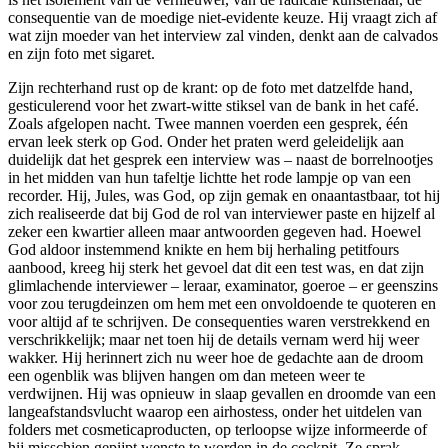
consequentie van de moedige niet-evidente keuze. Hij vraagt zich af
wat zijn moeder van het interview zal vinden, denkt aan de calvados
en zijn foto met sigaret.
Zijn rechterhand rust op de krant: op de foto met datzelfde hand,
gesticulerend voor het zwart-witte stiksel van de bank in het café.
Zoals afgelopen nacht. Twee mannen voerden een gesprek, één
ervan leek sterk op God. Onder het praten werd geleidelijk aan
duidelijk dat het gesprek een interview was – naast de borrelnootjes
in het midden van hun tafeltje lichtte het rode lampje op van een
recorder. Hij, Jules, was God, op zijn gemak en onaantastbaar, tot hij
zich realiseerde dat bij God de rol van interviewer paste en hijzelf al
zeker een kwartier alleen maar antwoorden gegeven had. Hoewel
God aldoor instemmend knikte en hem bij herhaling petitfours
aanbood, kreeg hij sterk het gevoel dat dit een test was, en dat zijn
glimlachende interviewer – leraar, examinator, goeroe – er geenszins
voor zou terugdeinzen om hem met een onvoldoende te quoteren en
voor altijd af te schrijven. De consequenties waren verstrekkend en
verschrikkelijk; maar net toen hij de details vernam werd hij weer
wakker. Hij herinnert zich nu weer hoe de gedachte aan de droom
een ogenblik was blijven hangen om dan meteen weer te
verdwijnen. Hij was opnieuw in slaap gevallen en droomde van een
langeafstandsvlucht waarop een airhostess, onder het uitdelen van
folders met cosmeticaproducten, op terloopse wijze informeerde of
hij misschien gepijpt wenste te worden in de cockpit. Ze sprak