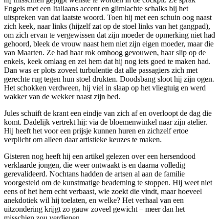
Engels met een Italiaans accent en glimlachte schalks bij het
uitspreken van dat laatste woord. Toen hij met een schuin oog naast
zich keek, naar links (hijzelf zat op de stoel links van het gangpad),
om zich ervan te vergewissen dat zijn moeder de opmerking niet had
gehoord, bleek de vrouw naast hem niet zijn eigen moeder, maar die
van Maarten. Ze had haar rok omhoog gevouwen, haar slip op de
enkels, keek omlaag en zei hem dat hij nog iets goed te maken had.
Dan was er plots zoveel turbulentie dat alle passagiers zich met
gerechte rug tegen hun stoel drukten. Doodsbang sloot hij zijn ogen.
Het schokken verdween, hij viel in slaap op het vliegtuig en werd
wakker van de wekker naast zijn bed.
Jules schuift de krant een eindje van zich af en overloopt de dag die
komt. Dadelijk vertrekt hij: via de bloemenwinkel naar zijn atelier.
Hij heeft het voor een prijsje kunnen huren en zichzelf ertoe
verplicht om alleen daar artistieke keuzes te maken.
Gisteren nog heeft hij een artikel gelezen over een hersendood
verklaarde jongen, die weer ontwaakt is en daarna volledig
gerevalideerd. Nochtans hadden de artsen al aan de familie
voorgesteld om de kunstmatige beademing te stoppen. Hij weet niet
eens of het hem echt verbaast, wie zoekt die vindt, maar hoeveel
anekdotiek wil hij toelaten, en welke? Het verhaal van een
uitzondering krijgt zo gauw zoveel gewicht – meer dan het
misschien zou verdienen.