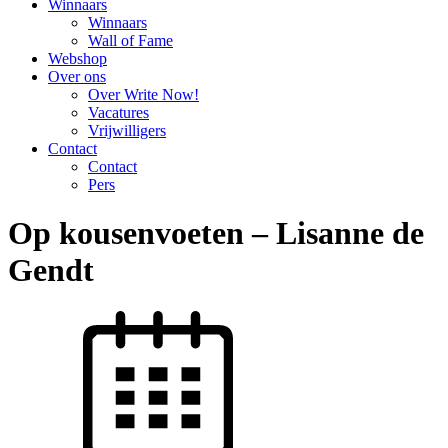
Winnaars
Winnaars
Wall of Fame
Webshop
Over ons
Over Write Now!
Vacatures
Vrijwilligers
Contact
Contact
Pers
Op kousenvoeten – Lisanne de
Gendt