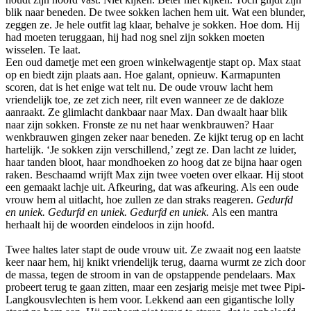
blik naar beneden. De twee sokken lachen hem uit. Wat een blunder,
zeggen ze. Je hele outfit lag klaar, behalve je sokken. Hoe dom. Hij
had moeten teruggaan, hij had nog snel zijn sokken moeten
wisselen. Te laat.
Een oud dametje met een groen winkelwagentje stapt op. Max staat
op en biedt zijn plaats aan. Hoe galant, opnieuw. Karmapunten
scoren, dat is het enige wat telt nu. De oude vrouw lacht hem
vriendelijk toe, ze zet zich neer, rilt even wanneer ze de dakloze
aanraakt. Ze glimlacht dankbaar naar Max. Dan dwaalt haar blik
naar zijn sokken. Fronste ze nu net haar wenkbrauwen? Haar
wenkbrauwen gingen zeker naar beneden. Ze kijkt terug op en lacht
hartelijk. ‘Je sokken zijn verschillend,’ zegt ze. Dan lacht ze luider,
haar tanden bloot, haar mondhoeken zo hoog dat ze bijna haar ogen
raken. Beschaamd wrijft Max zijn twee voeten over elkaar. Hij stoot
een gemaakt lachje uit. Afkeuring, dat was afkeuring. Als een oude
vrouw hem al uitlacht, hoe zullen ze dan straks reageren.
Gedurfd
en uniek. Gedurfd en uniek. Gedurfd en uniek.
Als een mantra
herhaalt hij de woorden eindeloos in zijn hoofd.
Twee haltes later stapt de oude vrouw uit. Ze zwaait nog een laatste
keer naar hem, hij knikt vriendelijk terug, daarna wurmt ze zich door
de massa, tegen de stroom in van de opstappende pendelaars. Max
probeert terug te gaan zitten, maar een zesjarig meisje met twee Pipi-
Langkousvlechten is hem voor. Lekkend aan een gigantische lolly