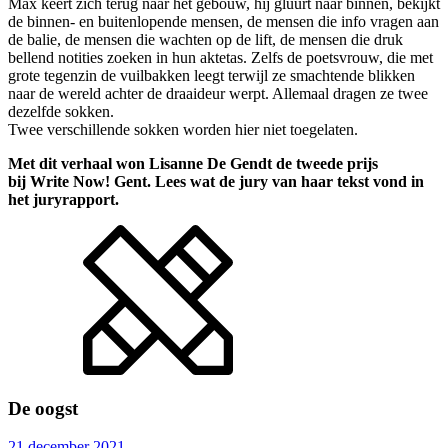
Max keert zich terug naar het gebouw, hij gluurt naar binnen, bekijkt
de binnen- en buitenlopende mensen, de mensen die info vragen aan
de balie, de mensen die wachten op de lift, de mensen die druk
bellend notities zoeken in hun aktetas. Zelfs de poetsvrouw, die met
grote tegenzin de vuilbakken leegt terwijl ze smachtende blikken
naar de wereld achter de draaideur werpt. Allemaal dragen ze twee
dezelfde sokken.
Twee verschillende sokken worden hier niet toegelaten.
Met dit verhaal won Lisanne De Gendt de tweede prijs
bij Write Now! Gent. Lees wat de jury van haar tekst vond in
het juryrapport.
De oogst
21 december 2021