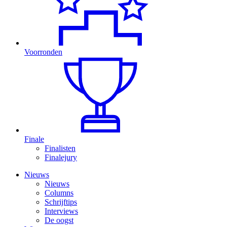
Voorronden
Finale
Finalisten
Finalejury
Nieuws
Nieuws
Columns
Schrijftips
Interviews
De oogst