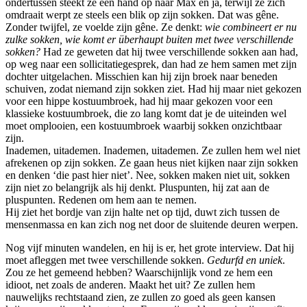
ondertussen steekt ze een hand op naar Max en ja, terwijl ze zich
omdraait werpt ze steels een blik op zijn sokken. Dat was gêne.
Zonder twijfel, ze voelde zijn gêne. Ze denkt:
wie combineert er nu
zulke sokken, wie komt er überhaupt buiten met twee verschillende
sokken?
Had ze geweten dat hij twee verschillende sokken aan had,
op weg naar een sollicitatiegesprek, dan had ze hem samen met zijn
dochter uitgelachen. Misschien kan hij zijn broek naar beneden
schuiven, zodat niemand zijn sokken ziet. Had hij maar niet gekozen
voor een hippe kostuumbroek, had hij maar gekozen voor een
klassieke kostuumbroek, die zo lang komt dat je de uiteinden wel
moet omplooien, een kostuumbroek waarbij sokken onzichtbaar
zijn.
Inademen, uitademen. Inademen, uitademen. Ze zullen hem wel niet
afrekenen op zijn sokken. Ze gaan heus niet kijken naar zijn sokken
en denken ‘die past hier niet’. Nee, sokken maken niet uit, sokken
zijn niet zo belangrijk als hij denkt. Pluspunten, hij zat aan de
pluspunten. Redenen om hem aan te nemen.
Hij ziet het bordje van zijn halte net op tijd, duwt zich tussen de
mensenmassa en kan zich nog net door de sluitende deuren werpen.
Nog vijf minuten wandelen, en hij is er, het grote interview. Dat hij
moet afleggen met twee verschillende sokken.
Gedurfd en uniek
.
Zou ze het gemeend hebben? Waarschijnlijk vond ze hem een
idioot, net zoals de anderen. Maakt het uit? Ze zullen hem
nauwelijks rechtstaand zien, ze zullen zo goed als geen kansen