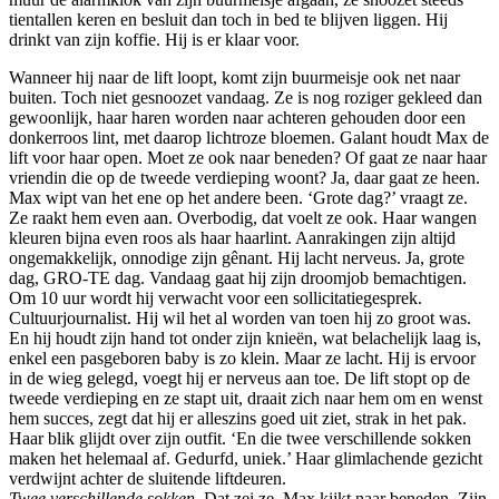
tientallen keren en besluit dan toch in bed te blijven liggen. Hij
drinkt van zijn koffie. Hij is er klaar voor.
Wanneer hij naar de lift loopt, komt zijn buurmeisje ook net naar
buiten. Toch niet gesnoozet vandaag. Ze is nog roziger gekleed dan
gewoonlijk, haar haren worden naar achteren gehouden door een
donkerroos lint, met daarop lichtroze bloemen. Galant houdt Max de
lift voor haar open. Moet ze ook naar beneden? Of gaat ze naar haar
vriendin die op de tweede verdieping woont? Ja, daar gaat ze heen.
Max wipt van het ene op het andere been. ‘Grote dag?’ vraagt ze.
Ze raakt hem even aan. Overbodig, dat voelt ze ook. Haar wangen
kleuren bijna even roos als haar haarlint. Aanrakingen zijn altijd
ongemakkelijk, onnodige zijn gênant. Hij lacht nerveus. Ja, grote
dag, GRO-TE dag. Vandaag gaat hij zijn droomjob bemachtigen.
Om 10 uur wordt hij verwacht voor een sollicitatiegesprek.
Cultuurjournalist. Hij wil het al worden van toen hij zo groot was.
En hij houdt zijn hand tot onder zijn knieën, wat belachelijk laag is,
enkel een pasgeboren baby is zo klein. Maar ze lacht. Hij is ervoor
in de wieg gelegd, voegt hij er nerveus aan toe. De lift stopt op de
tweede verdieping en ze stapt uit, draait zich naar hem om en wenst
hem succes, zegt dat hij er alleszins goed uit ziet, strak in het pak.
Haar blik glijdt over zijn outfit. ‘En die twee verschillende sokken
maken het helemaal af. Gedurfd, uniek.’ Haar glimlachende gezicht
verdwijnt achter de sluitende liftdeuren.
Twee verschillende sokken
. Dat zei ze. Max kijkt naar beneden. Zijn