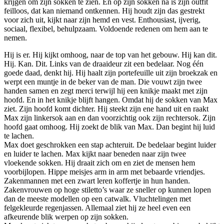
krijgen om zijn sokken te zien. En op zijn sokken na is zijn outfit
feilloos, dat kan niemand ontkennen. Hij houdt zijn das gestrekt
voor zich uit, kijkt naar zijn hemd en vest. Enthousiast, ijverig,
sociaal, flexibel, behulpzaam. Voldoende redenen om hem aan te
nemen.
Hij is er. Hij kijkt omhoog, naar de top van het gebouw. Hij kan dit.
Hij. Kan. Dit. Links van de draaideur zit een bedelaar. Nog één
goede daad, denkt hij. Hij haalt zijn portefeuille uit zijn broekzak en
werpt een muntje in de beker van de man. Die vouwt zijn twee
handen samen en zegt merci terwijl hij een knikje maakt met zijn
hoofd. En in het knikje blijft hangen. Omdat hij de sokken van Max
ziet. Zijn hoofd komt dichter. Hij steekt zijn ene hand uit en raakt
Max zijn linkersok aan en dan voorzichtig ook zijn rechtersok. Zijn
hoofd gaat omhoog. Hij zoekt de blik van Max. Dan begint hij luid
te lachen.
Max doet geschrokken een stap achteruit. De bedelaar begint luider
en luider te lachen. Max kijkt naar beneden naar zijn twee
vloekende sokken. Hij draait zich om en ziet de mensen hem
voorbijlopen. Hippe meisjes arm in arm met bebaarde vriendjes.
Zakenmannen met een zwart leren koffertje in hun handen.
Zakenvrouwen op hoge stiletto’s waar ze sneller op kunnen lopen
dan de meeste modellen op een catwalk. Vluchtelingen met
felgekleurde regenjassen. Allemaal ziet hij ze heel even een
afkeurende blik werpen op zijn sokken.