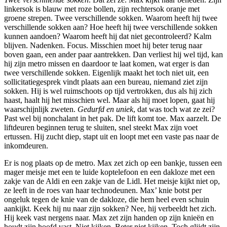
linkersok is blauw met roze bollen, zijn rechtersok oranje met
groene strepen. Twee verschillende sokken. Waarom heeft hij twee
verschillende sokken aan? Hoe heeft hij twee verschillende sokken
kunnen aandoen? Waarom heeft hij dat niet gecontroleerd? Kalm
blijven. Nadenken. Focus. Misschien moet hij beter terug naar
boven gaan, een ander paar aantrekken. Dan verliest hij wel tijd, kan
hij zijn metro missen en daardoor te laat komen, wat erger is dan
twee verschillende sokken. Eigenlijk maakt het toch niet uit, een
sollicitatiegesprek vindt plaats aan een bureau, niemand ziet zijn
sokken. Hij is wel ruimschoots op tijd vertrokken, dus als hij zich
haast, haalt hij het misschien wel. Maar als hij moet lopen, gaat hij
waarschijnlijk zweten.
Gedurfd en uniek
, dat was toch wat ze zei?
Past wel bij nonchalant in het pak. De lift komt toe. Max aarzelt. De
liftdeuren beginnen terug te sluiten, snel steekt Max zijn voet
ertussen. Hij zucht diep, stapt uit en loopt met een vaste pas naar de
inkomdeuren.
Er is nog plaats op de metro. Max zet zich op een bankje, tussen een
mager meisje met een te luide koptelefoon en een dakloze met een
zakje van de Aldi en een zakje van de Lidl. Het meisje kijkt niet op,
ze leeft in de roes van haar technodeunen. Max’ knie botst per
ongeluk tegen de knie van de dakloze, die hem heel even schuin
aankijkt. Keek hij nu naar zijn sokken? Nee, hij verbeeldt het zich.
Hij keek vast nergens naar. Max zet zijn handen op zijn knieën en
houdt zijn hoofd vast. Niet kijken. Beter niet kijken. Toch glijdt zijn