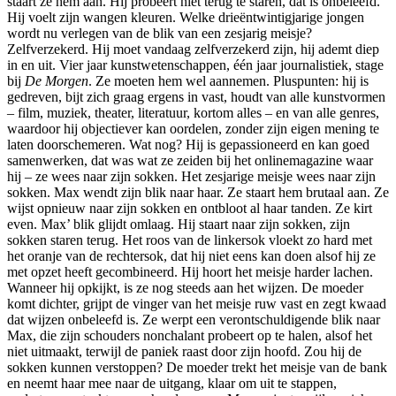
staart ze hem aan. Hij probeert niet terug te staren, dat is onbeleefd.
Hij voelt zijn wangen kleuren. Welke drieëntwintigjarige jongen
wordt nu verlegen van de blik van een zesjarig meisje?
Zelfverzekerd. Hij moet vandaag zelfverzekerd zijn, hij ademt diep
in en uit. Vier jaar kunstwetenschappen, één jaar journalistiek, stage
bij
De Morgen
. Ze moeten hem wel aannemen. Pluspunten: hij is
gedreven, bijt zich graag ergens in vast, houdt van alle kunstvormen
– film, muziek, theater, literatuur, kortom alles – en van alle genres,
waardoor hij objectiever kan oordelen, zonder zijn eigen mening te
laten doorschemeren. Wat nog? Hij is gepassioneerd en kan goed
samenwerken, dat was wat ze zeiden bij het onlinemagazine waar
hij – ze wees naar zijn sokken. Het zesjarige meisje wees naar zijn
sokken. Max wendt zijn blik naar haar. Ze staart hem brutaal aan. Ze
wijst opnieuw naar zijn sokken en ontbloot al haar tanden. Ze kirt
even. Max’ blik glijdt omlaag. Hij staart naar zijn sokken, zijn
sokken staren terug. Het roos van de linkersok vloekt zo hard met
het oranje van de rechtersok, dat hij niet eens kan doen alsof hij ze
met opzet heeft gecombineerd. Hij hoort het meisje harder lachen.
Wanneer hij opkijkt, is ze nog steeds aan het wijzen. De moeder
komt dichter, grijpt de vinger van het meisje ruw vast en zegt kwaad
dat wijzen onbeleefd is. Ze werpt een verontschuldigende blik naar
Max, die zijn schouders nonchalant probeert op te halen, alsof het
niet uitmaakt, terwijl de paniek raast door zijn hoofd. Zou hij de
sokken kunnen verstoppen? De moeder trekt het meisje van de bank
en neemt haar mee naar de uitgang, klaar om uit te stappen,