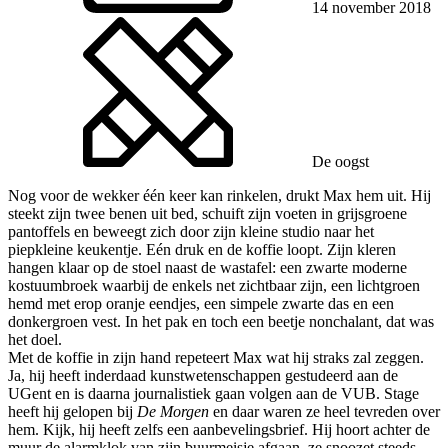
14 november 2018
De oogst
Nog voor de wekker één keer kan rinkelen, drukt Max hem uit. Hij
steekt zijn twee benen uit bed, schuift zijn voeten in grijsgroene
pantoffels en beweegt zich door zijn kleine studio naar het
piepkleine keukentje. Eén druk en de koffie loopt. Zijn kleren
hangen klaar op de stoel naast de wastafel: een zwarte moderne
kostuumbroek waarbij de enkels net zichtbaar zijn, een lichtgroen
hemd met erop oranje eendjes, een simpele zwarte das en een
donkergroen vest. In het pak en toch een beetje nonchalant, dat was
het doel.
Met de koffie in zijn hand repeteert Max wat hij straks zal zeggen.
Ja, hij heeft inderdaad kunstwetenschappen gestudeerd aan de
UGent en is daarna journalistiek gaan volgen aan de VUB. Stage
heeft hij gelopen bij
De Morgen
en daar waren ze heel tevreden over
hem. Kijk, hij heeft zelfs een aanbevelingsbrief. Hij hoort achter de
muur de alarmklok van zijn buurmeisje afgaan, ze snoozet steeds